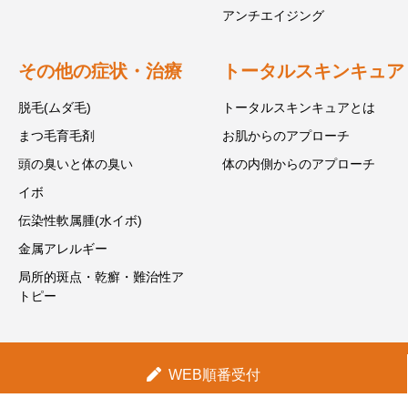
アンチエイジング
その他の症状・治療
トータルスキンキュア
脱毛(ムダ毛)
トータルスキンキュアとは
まつ毛育毛剤
お肌からのアプローチ
頭の臭いと体の臭い
体の内側からのアプローチ
イボ
伝染性軟属腫(水イボ)
金属アレルギー
局所的斑点・乾癬・難治性ア
トピー
Copyright © 2003-2022 Muya Skinclinic. All Rights Reserved.
WEB順番受付