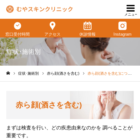
メニュー
窓口受付時間
アクセス
休診情報
Instagram
症状･施術別
症状･施術別
赤ら顔(酒さを含む)
赤ら顔(酒さを含む)について
ホーム
赤ら顔(酒さを含む)
まずは検査を行い、どの疾患由来なのかを 調べることが
重要です。