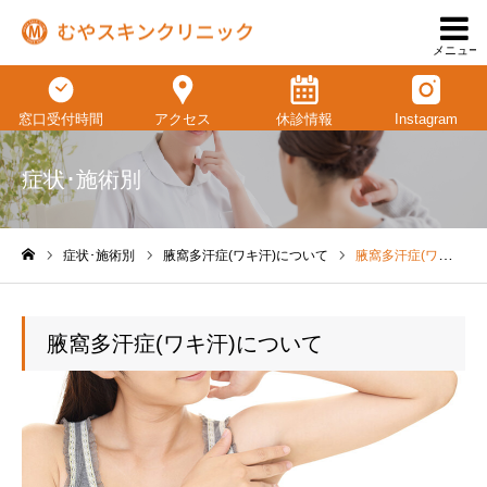
メニュー
窓口受付時間
アクセス
休診情報
Instagram
症状･施術別
症状･施術別
腋窩多汗症(ワキ汗)について
腋窩多汗症(ワキ汗)について
ホーム
腋窩多汗症(ワキ汗)について