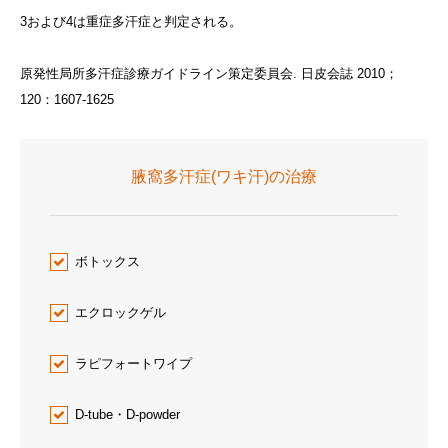
3および4は重症多汗症と判定される。
原発性局所多汗症診療ガイドライン策定委員会. 日皮会誌 2010；
120：1607-1625
腋窩多汗症(ワキ汗)の治療
ボトックス
エクロックゲル
ラピフォートワイプ
D-tube・D-powder