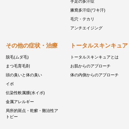
手足の多汗症
腋窩多汗症(ワキ汗)
毛穴・テカリ
アンチエイジング
その他の症状・治療
トータルスキンキュア
脱毛(ムダ毛)
トータルスキンキュアとは
まつ毛育毛剤
お肌からのアプローチ
頭の臭いと体の臭い
体の内側からのアプローチ
イボ
伝染性軟属腫(水イボ)
金属アレルギー
局所的斑点・乾癬・難治性ア
トピー