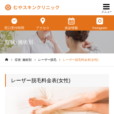
メニュー
窓口受付時間
アクセス
休診情報
Instagram
症状･施術別
症状･施術別
レーザー脱毛
レーザー脱毛料金表(女性)
ホーム
レーザー脱毛料金表(女性)