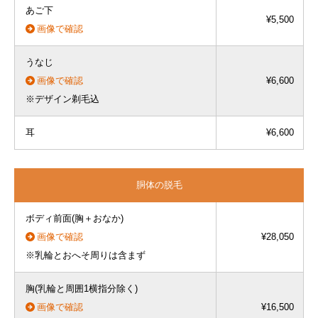
あご下
¥5,500
画像で確認
うなじ
画像で確認
¥6,600
※デザイン剃毛込
耳
¥6,600
胴体の脱毛
ボディ前面(胸＋おなか)
画像で確認
¥28,050
※乳輪とおへそ周りは含まず
胸(乳輪と周囲1横指分除く)
画像で確認
¥16,500