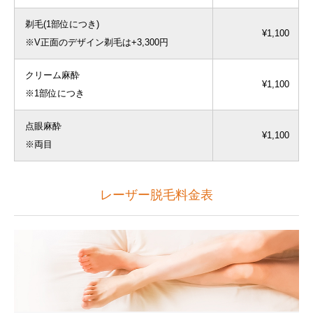
剃毛(1部位につき)
¥1,100
※V正面のデザイン剃毛は+3,300円
クリーム麻酔
¥1,100
※1部位につき
点眼麻酔
¥1,100
※両目
レーザー脱毛料金表