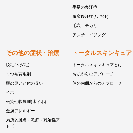
手足の多汗症
腋窩多汗症(ワキ汗)
毛穴・テカリ
アンチエイジング
その他の症状・治療
トータルスキンキュア
脱毛(ムダ毛)
トータルスキンキュアとは
まつ毛育毛剤
お肌からのアプローチ
頭の臭いと体の臭い
体の内側からのアプローチ
イボ
伝染性軟属腫(水イボ)
金属アレルギー
局所的斑点・乾癬・難治性ア
トピー