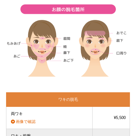
ワキの脱毛
両ワキ
¥5,500
画像で確認
ワキ＋前腕