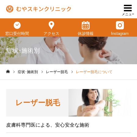
メニュー
窓口受付時間
アクセス
休診情報
Instagram
症状･施術別
症状･施術別
レーザー脱毛
レーザー脱毛について
ホーム
レーザー脱毛
皮膚科専門医による、安心安全な施術