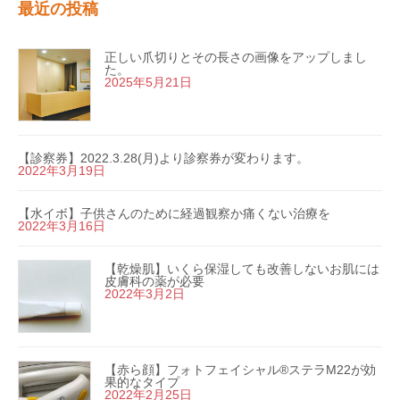
最近の投稿
正しい爪切りとその長さの画像をアップしまし
た。
2025年5月21日
【診察券】2022.3.28(月)より診察券が変わります。
2022年3月19日
【水イボ】子供さんのために経過観察か痛くない治療を
2022年3月16日
【乾燥肌】いくら保湿しても改善しないお肌には
皮膚科の薬が必要
2022年3月2日
【赤ら顔】フォトフェイシャル®ステラM22が効
果的なタイプ
2022年2月25日