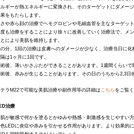
ネルギーが熱エネルギーに変換され、そのターゲットにダメー
効果をもたらします。
酒さや赤ら顔の治療でヘモグロビンや毛細血管を主なターゲッ
何度も治療をすることにより徐々に改善していく治療法で、メ
ことにより美肌を維持します。
その分、1回の治療は皮膚へのダメージが少なく、治療当日に化
隔は1ヶ月に1回です。
施術後、薄いかさぶたができることがあります。1週間くらいで
施術後、赤みが生じることがあります。その日のうちから2,3日
ステラM22で可能な美肌治療や副作用等の詳細は
こちら
をご覧く
ED治療
お肌が敏感で何かを塗るとかゆみや熱感・刺激感を生じやすい
赤色LEDに炎症や赤みを引かせる作用があります。より効果的に