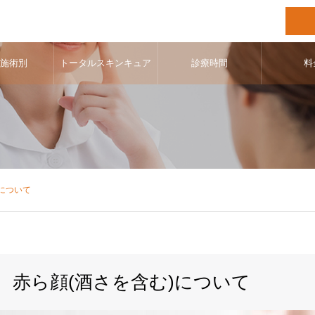
･施術別
トータルスキンキュア
診療時間
料
)について
赤ら顔(酒さを含む)について