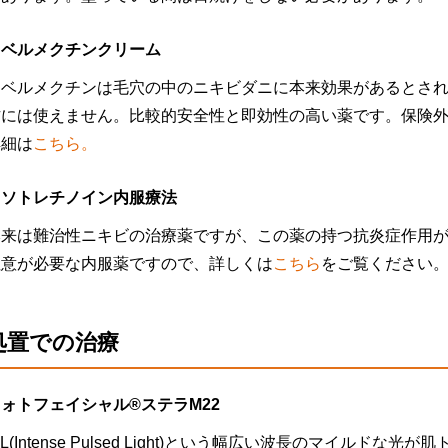
イベルメクチンクリーム
イベルメクチンは毛穴の中のニキビダニに本来効果があるとさ
方には使えません。比較的安全性と即効性の高い薬です。保険
詳細は
こちら。
イソトレチノイン内服療法
本来は難治性ニキビの治療薬ですが、この薬の持つ抗炎症作用
注意が必要な内服薬ですので、詳しくは
こちら
をご覧ください
処置での治療
ォトフェイシャル®ステラM22
PL(Intense Pulsed Light)という幅広い波長のマイ