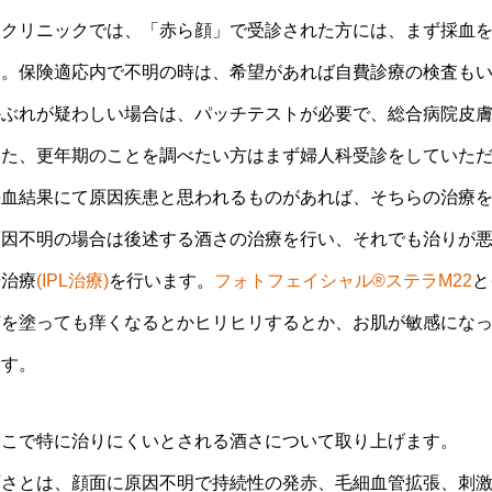
当クリニックでは、「赤ら顔」で受診された方には、まず採血
す。保険適応内で不明の時は、希望があれば自費診療の検査も
かぶれが疑わしい場合は、パッチテストが必要で、総合病院皮
また、更年期のことを調べたい方はまず婦人科受診をしていた
採血結果にて原因疾患と思われるものがあれば、そちらの治療
原因不明の場合は後述する酒さの治療を行い、それでも治りが
光治療
(IPL治療)
を行います。
フォトフェイシャル®ステラM22
と
何を塗っても痒くなるとかヒリヒリするとか、お肌が敏感にな
ます。
ここで特に治りにくいとされる酒さについて取り上げます。
酒さとは、顔面に原因不明で持続性の発赤、毛細血管拡張、刺