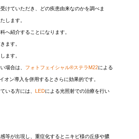
を受けていただき、どの疾患由来なのかを調べま
いたします。
膚科へ紹介することになります。
だきます。
をします。
悪い場合は、
フォトフェイシャル®ステラM22
による
イオン導入を併用するとさらに効果的です。
っている方には、
LED
による光照射での治療を行い
激感等が出現し、重症化するとニキビ様の丘疹や膿