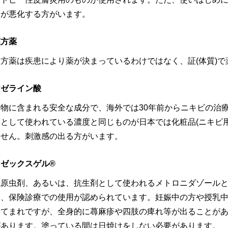
さが悪化する方がいます。
漢方薬
漢方薬は疾患により薬が決まっているわけではなく、証(体質)で
アゼライン酸
穀物に含まれる安全な成分で、海外では30年前からニキビの治
薬として使われている濃度と同じものが日本では化粧品(ニキビ
ません。刺激感の出る方がいます。
ロゼックスゲル®
抗原虫剤、あるいは、抗生剤として使われるメトロニダゾール
り、保険診療での使用が認められています。妊娠中の方や授乳
めてまれですが、全身的に蕁麻疹や四肢の痺れ等が出ることが
があります。塗っている間は日焼けをしない必要があります。