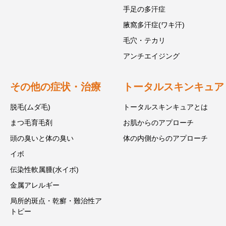
手足の多汗症
腋窩多汗症(ワキ汗)
毛穴・テカリ
アンチエイジング
その他の症状・治療
トータルスキンキュア
脱毛(ムダ毛)
トータルスキンキュアとは
まつ毛育毛剤
お肌からのアプローチ
頭の臭いと体の臭い
体の内側からのアプローチ
イボ
伝染性軟属腫(水イボ)
金属アレルギー
局所的斑点・乾癬・難治性ア
トピー