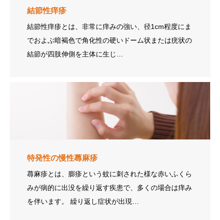
結節性痒疹
結節性痒疹とは、非常に痒みの強い、径1cm程度にま
でおよぶ暗褐色で角化性の硬いドーム状または疣状の
結節が四肢伸側を主体に生じ…
特発性の慢性蕁麻疹
蕁麻疹とは、膨疹という蚊に刺された様な赤いふくら
みが病的に出没を繰り返す疾患で、多くの場合は痒み
を伴います。 繰り返し症状が出現…