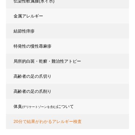
伝染性軟属腫(水イボ)
金属アレルギー
結節性痒疹
特発性の慢性蕁麻疹
局所的白斑・乾癬・難治性アトピー
高齢者の足の爪切り
高齢者の足の爪削り
体臭
について
(デリケートゾーンを含む)
20分で結果がわかるアレルギー検査