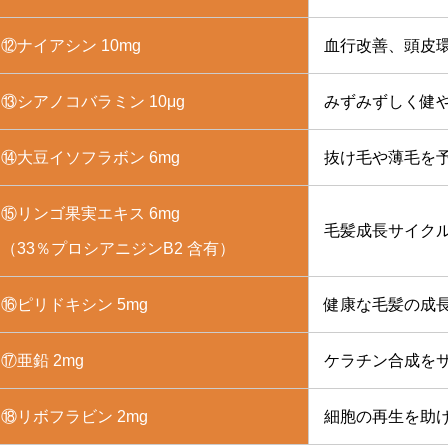
⑫ナイアシン 10mg
血行改善、頭皮
⑬シアノコバラミン 10μg
みずみずしく健
⑭大豆イソフラボン 6mg
抜け毛や薄毛を
⑮リンゴ果実エキス 6mg
毛髪成長サイク
（33％プロシアニジンB2 含有）
⑯ピリドキシン 5mg
健康な毛髪の成
⑰亜鉛 2mg
ケラチン合成を
⑱リボフラビン 2mg
細胞の再生を助