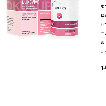
馬
母
れ
ア
善
が
体