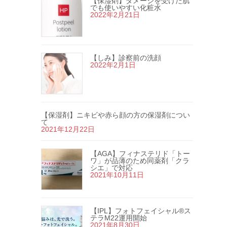
【保湿剤】ダメージを受けた肌
でも使いやすい化粧水
2022年2月21日
【しみ】診察前の洗顔
2022年2月1日
【保湿剤】ニキビや赤ら顔の方の保湿剤につい
て
2021年12月22日
【AGA】フィナステリド「トー
ワ」が品薄のため同薬剤「クラ
シエ」で対応
2021年10月11日
【IPL】フォトフェイシャル®ス
テラM22運用開始
2021年8月30日