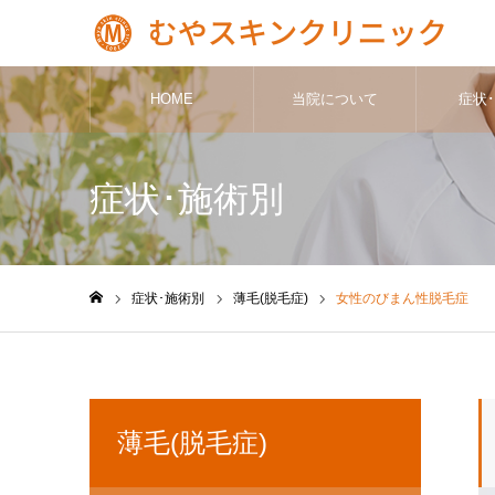
HOME
当院について
症状
症状･施術別
症状･施術別
薄毛(脱毛症)
女性のびまん性脱毛症
ホーム
薄毛(脱毛症)