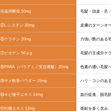
④薬用酵母 50mg
毛髪・頭皮・爪
⑤L-シスチン 20mg
皮膚のターンオ
⑥ケラチン 20mg
力強い艶のある
⑦ビオチン 50 μ g
毛髪の主成分ケ
⑧PABA（パラアミノ安息香酸）20mg
色素の濃い毛髪
⑨サメ軟骨パウダー 15mg
ハリ・コシのあ
⑩キビ種子エキス 14mg
血行促進、脱毛
⑪牡蠣エキス 12mg
亜鉛を多く含み