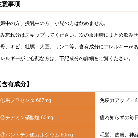
注意事項
妊娠中の方、授乳中の方、小児の方は飲めません。
飲み忘れ分はスキップしてください。次の服用時にまとめ飲みせ
酵母、キビ、牡蠣、大豆、リンゴ等、含有成分にアレルギーが
アレルギーがご心配な方は、下記成分の詳細をご覧ください。
【含有成分】
①馬プラセンタ 667mg
免疫力アップ・
②チアミン硝酸塩 60mg
疲れ知らずの毎
③パントテン酸カルシウム 60mg
毛髪、皮膚、神