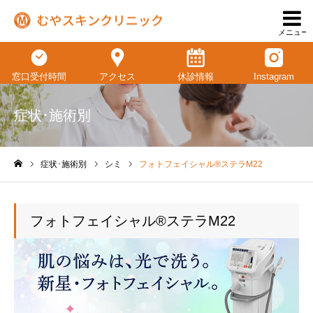
メニュー
窓口受付時間
アクセス
休診情報
Instagram
症状･施術別
症状･施術別
シミ
フォトフェイシャル®ステラM22
ホーム
フォトフェイシャル®ステラM22