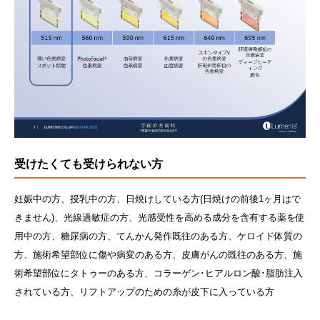
受けたくても受けられない方
妊娠中の方、授乳中の方、日焼けしている方(日焼けの前後1ヶ月はで
きません)、光線過敏症の方、光感受性を高める成分を含有する薬を使
用中の方、糖尿病の方、てんかん発作既往のある方、ケロイド体質の
方、施術希望部位に傷や病変のある方、皮膚がんの既往のある方、施
術希望部位にタトゥーのある方、コラーゲン･ヒアルロン酸･脂肪注入
されている方、リフトアップのための糸が皮下に入っている方