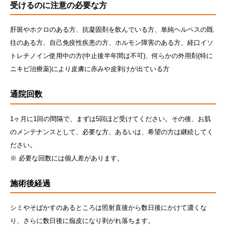
受けるのに注意の必要な方
肝斑やホクロのある方、抗凝固剤を飲んでいる方、単純ヘルペスの既
往のある方、自己免疫性疾患の方、ホルモン障害のある方、経口イソ
トレチノイン使用中の方(中止後半年間は不可)、何らかの外用剤(特に
ニキビ治療薬)により皮膚に赤みや皮剥けが出ている方
通院回数
1ヶ月に1回の間隔で、まずは5回ほど受けてください。その後、お肌
のメンテナンスとして、必要な方、あるいは、希望の方は継続してく
ださい。
※ 必要な回数には個人差があります。
施術後経過
シミやそばかすのあるところは照射直後から数日後にかけて濃くな
り、さらに数日後に痂皮になり剥がれ落ちます。