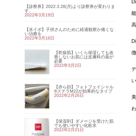
【診察券】2022.3.28(月)より診察券が変わりま
す。
2022年3月19日
【水イボ】子供さんのために経過観察か痛くな
い治療を
2022年3月16日
D
【乾燥肌】いくら保湿しても改
善しないお肌には皮膚科の薬が
必要
2022年3月2日
【赤ら顔】フォトフェイシャル
®ステラM22が効果的なタイプ
2022年2月25日
【保湿剤】ダメージを受けた肌
でも使いやすい化粧水
2022年2月21日