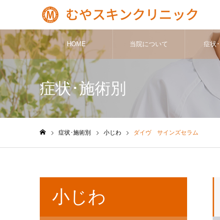
HOME
当院について
症状
症状･施術別
症状･施術別
小じわ
ダイヴ サインズセラム
ホーム
小じわ