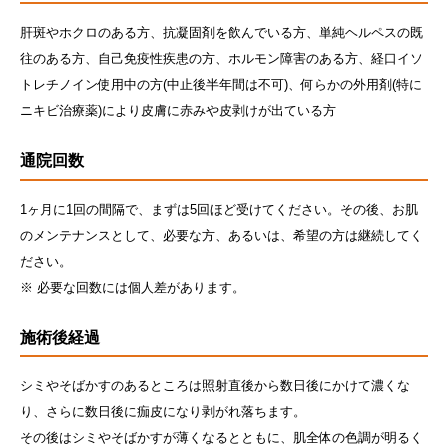
肝斑やホクロのある方、抗凝固剤を飲んでいる方、単純ヘルペスの既
往のある方、自己免疫性疾患の方、ホルモン障害のある方、経口イソ
トレチノイン使用中の方(中止後半年間は不可)、何らかの外用剤(特に
ニキビ治療薬)により皮膚に赤みや皮剥けが出ている方
通院回数
1ヶ月に1回の間隔で、まずは5回ほど受けてください。その後、お肌
のメンテナンスとして、必要な方、あるいは、希望の方は継続してく
ださい。
※ 必要な回数には個人差があります。
施術後経過
シミやそばかすのあるところは照射直後から数日後にかけて濃くな
り、さらに数日後に痂皮になり剥がれ落ちます。
その後はシミやそばかすが薄くなるとともに、肌全体の色調が明るく