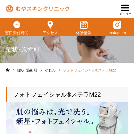
メニュー
窓口受付時間
アクセス
休診情報
Instagram
症状･施術別
症状･施術別
小じわ
フォトフェイシャル®ステラM22
ホーム
フォトフェイシャル®ステラM22