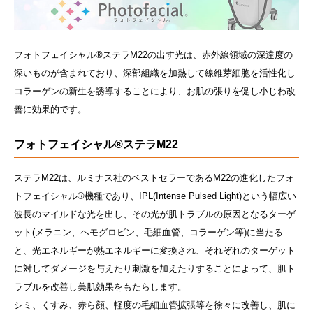
フォトフェイシャル®ステラM22の出す光は、赤外線領域の深達度の
深いものが含まれており、深部組織を加熱して線維芽細胞を活性化し
コラーゲンの新生を誘導することにより、お肌の張りを促し小じわ改
善に効果的です。
フォトフェイシャル®ステラM22
ステラM22は、ルミナス社のベストセラーであるM22の進化したフォ
トフェイシャル®機種であり、IPL(Intense Pulsed Light)という幅広い
波長のマイルドな光を出し、その光が肌トラブルの原因となるターゲ
ット(メラニン、ヘモグロビン、毛細血管、コラーゲン等)に当たる
と、光エネルギーが熱エネルギーに変換され、それぞれのターゲット
に対してダメージを与えたり刺激を加えたりすることによって、肌ト
ラブルを改善し美肌効果をもたらします。
シミ、くすみ、赤ら顔、軽度の毛細血管拡張等を徐々に改善し、肌に