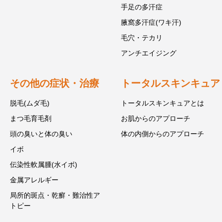
手足の多汗症
腋窩多汗症(ワキ汗)
毛穴・テカリ
アンチエイジング
その他の症状・治療
トータルスキンキュア
脱毛(ムダ毛)
トータルスキンキュアとは
まつ毛育毛剤
お肌からのアプローチ
頭の臭いと体の臭い
体の内側からのアプローチ
イボ
伝染性軟属腫(水イボ)
金属アレルギー
局所的斑点・乾癬・難治性ア
トピー