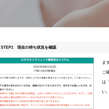
STEP1 現在の待ち状況を確認
ま
ご
は
い