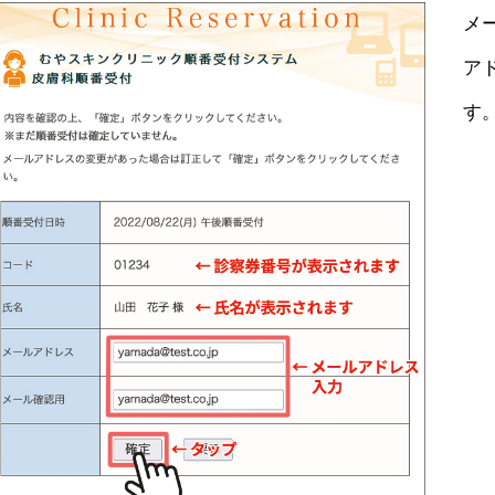
メ
ア
す