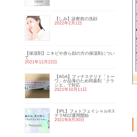
【しみ】診察前の洗顔
2022年2月1日
【保湿剤】ニキビや赤ら顔の方の保湿剤につい
て
2021年12月22日
【AGA】フィナステリド「トー
ワ」が品薄のため同薬剤「クラ
シエ」で対応
2021年10月11日
【IPL】フォトフェイシャル®ス
テラM22運用開始
2021年8月30日