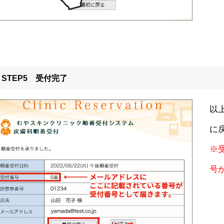
STEP5 受付完了
以
に
※
号