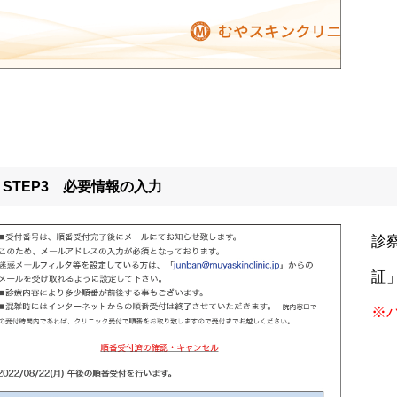
STEP3 必要情報の入力
診
証
※