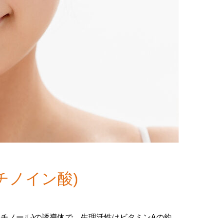
チノイン酸)
チノール)の誘導体で、生理活性はビタミンAの約