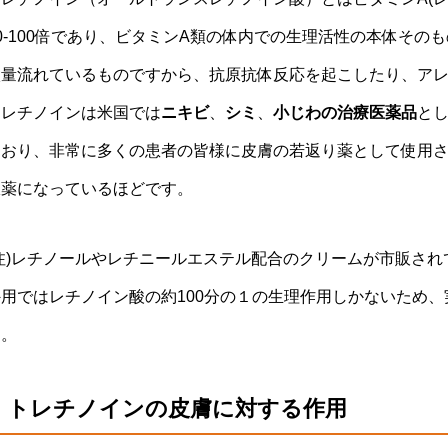
50-100倍であり、ビタミンA類の体内での生理活性の本体そ
微量流れているものですから、抗原抗体反応を起こしたり、ア
トレチノインは米国では
ニキビ
、
シミ
、
小じわの治療医薬品
とし
ており、非常に多くの患者の皆様に皮膚の若返り薬として使用
択薬になっているほどです。
(注)レチノールやレチニールエステル配合のクリームが市販さ
外用ではレチノイン酸の約100分の１の生理作用しかないため、
す。
・トレチノインの皮膚に対する作用