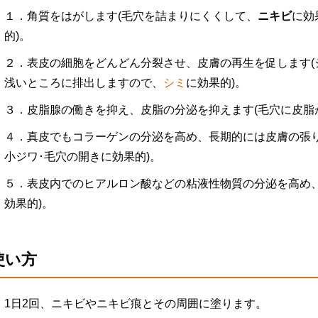
１．角質をはがします(毛穴を詰まりにくくして、
ニキビ
に効
的)。
２．表皮の細胞をどんどん分裂させ、皮膚の再生を促します(
浅いところに排出しますので、
シミ
に効果的)。
３．皮脂腺の働きを抑え、皮脂の分泌を抑えます(毛穴に皮脂
４．真皮でもコラーゲンの分泌を高め、長期的には皮膚の張り
小ジワ･毛穴の開きに効果的)。
５．表皮内でのヒアルロン酸などの粘液性物質の分泌を高め、
効果的)。
使い方
1日2回、ニキビやニキビ痕とその周囲に塗ります。