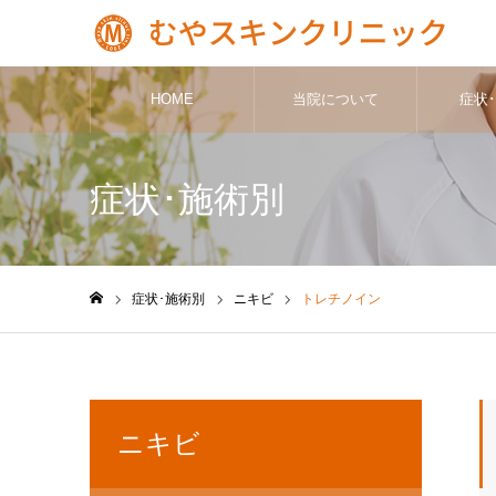
HOME
当院について
症状
症状･施術別
症状･施術別
ニキビ
トレチノイン
ホーム
ニキビ