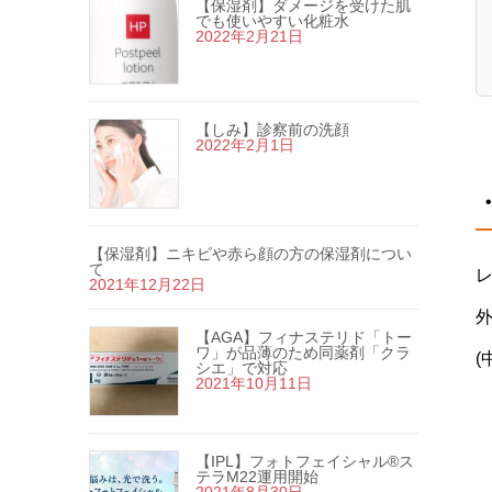
【保湿剤】ダメージを受けた肌
でも使いやすい化粧水
2022年2月21日
【しみ】診察前の洗顔
2022年2月1日
【保湿剤】ニキビや赤ら顔の方の保湿剤につい
て
2021年12月22日
【AGA】フィナステリド「トー
ワ」が品薄のため同薬剤「クラ
(
シエ」で対応
2021年10月11日
【IPL】フォトフェイシャル®ス
テラM22運用開始