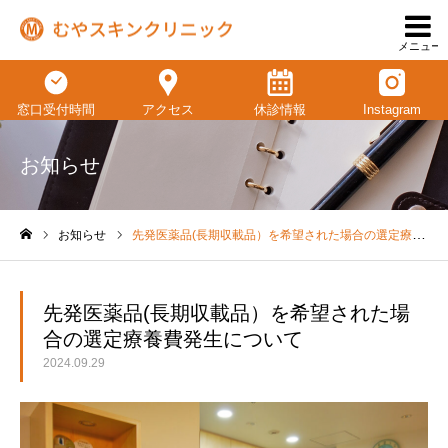
メニュー
窓口受付時間
アクセス
休診情報
Instagram
お知らせ
お知らせ
先発医薬品(長期収載品）を希望された場合の選定療養費発生について
ホーム
先発医薬品(長期収載品）を希望された場
合の選定療養費発生について
2024.09.29