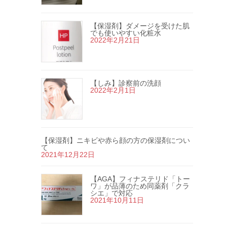
【保湿剤】ダメージを受けた肌
でも使いやすい化粧水
2022年2月21日
【しみ】診察前の洗顔
2022年2月1日
【保湿剤】ニキビや赤ら顔の方の保湿剤につい
て
2021年12月22日
【AGA】フィナステリド「トー
ワ」が品薄のため同薬剤「クラ
シエ」で対応
2021年10月11日