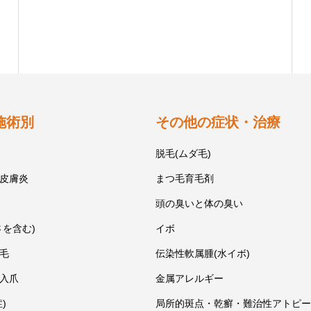
施術別
その他の症状・治療
脱毛(ムダ毛)
皮膚炎
まつ毛育毛剤
頭の臭いと体の臭い
さを含む)
イボ
毛
伝染性軟属腫(水イボ)
入爪
金属アレルギー
)
局所的斑点・乾癬・難治性アトピー