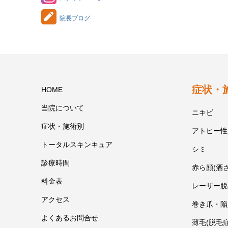
院長ブログ
症状・
HOME
当院について
ニキビ
症状・施術別
アトピー性
トータルスキンキュア
シミ
診療時間
赤ら顔(酒
料金表
レーザー脱
アクセス
巻き爪・陥
よくあるお問合せ
薄毛(脱毛症