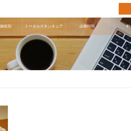
･施術別
トータルスキンキュア
診療時間
料