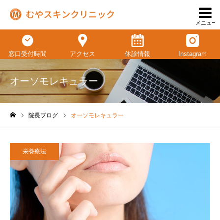
メニュー
窓口受付時間
アクセス
休診情報
Instagram
オーソモレキュラー
院長ブログ
オーソモレキュラー
ホーム
栄養療法