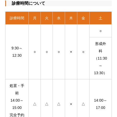
診療時間について
診療時間
月
火
水
木
金
土
○
形成外
9:30～
科
○
○
○
×
○
12:30
（11:30
～
13:30）
処置・手
術
14:00～
14:00～
△
△
△
×
△
15:00
17:00
完全予約