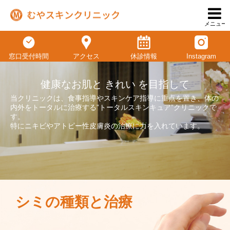
メニュー
窓口受付時間
アクセス
休診情報
Instagram
健康なお肌と きれい を目指して
当クリニックは、食事指導やスキンケア指導に重点を置き、体の
内外をトータルに治療する”トータルスキンキュア”クリニックで
す。
特にニキビやアトピー性皮膚炎の治療に力を入れています。
シミの種類と治療