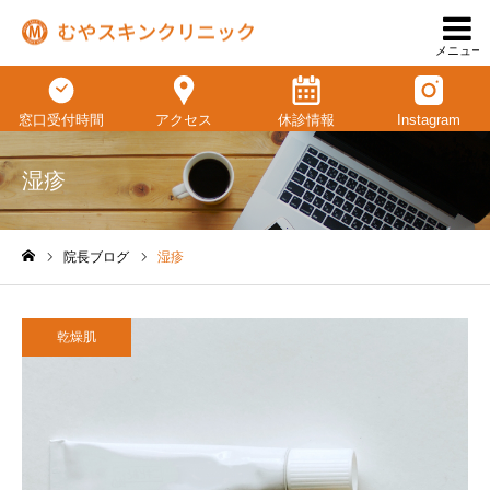
メニュー
窓口受付時間
アクセス
休診情報
Instagram
湿疹
院長ブログ
湿疹
ホーム
乾燥肌