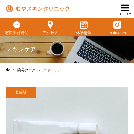
メニュー
窓口受付時間
アクセス
休診情報
Instagram
スキンケア
院長ブログ
スキンケア
ホーム
乾燥肌