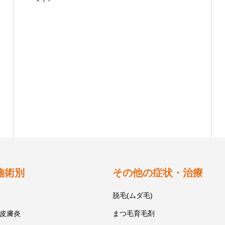
施術別
その他の症状・治療
脱毛(ムダ毛)
皮膚炎
まつ毛育毛剤